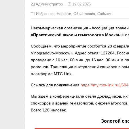
Администратор
19.02.2026
,
,
,
Избранное
Новости
Объявления
События
Некоммерческая организация «Ассоциация врачей 
«Практической школы гематологов Москвы»
с 
Сообщаем, что мероприятие состоится 28 февраля 
Vinogradovo-Moscow». Адрес отеля: 127204, Росси
проведено с 10 час. 00 мин. до 16 час. 00 мин. в
регионов. Трансляция выступлений спикеров в ра
платформе MТС Link.
Ссылка для подключения
https://my.mts-link.ru/j/
Мы ждем в конференц-зале отеля докладчиков, их 
спонсоров и врачей гематологов, онкогематологов
Всего 120 человек.
Золотой сп