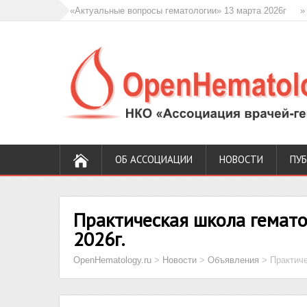
нференция «Актуальные вопросы гематологии» 13 марта 2026г
» Практ
ОБ АССОЦИАЦИИ
НОВОСТИ
ПУ
Практическая школа гемат
2026г.
OpenHematology.ru
>
Новости
>
Объявления
>
Практиче